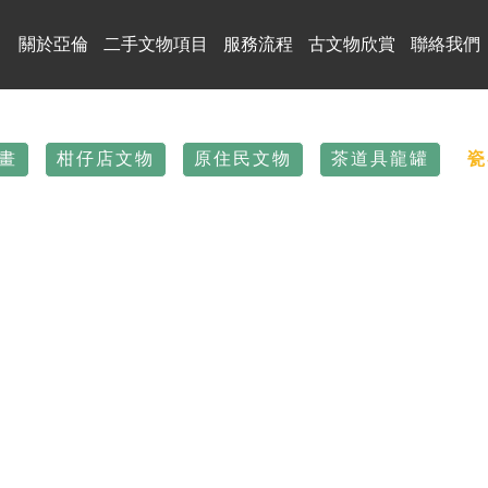
關於亞倫
二手文物項目
服務流程
古文物欣賞
聯絡我們
畫
柑仔店文物
原住民文物
茶道具龍罐
瓷